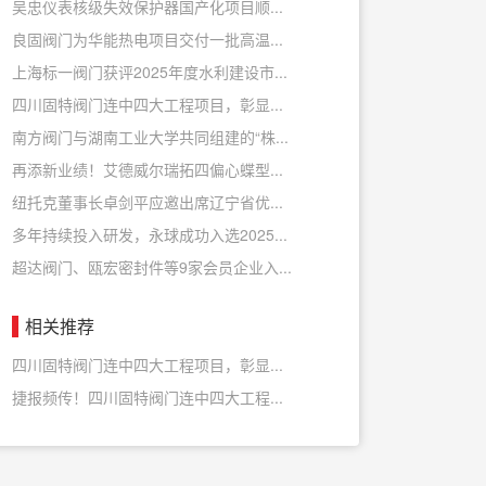
吴忠仪表核级失效保护器国产化项目顺...
良固阀门为华能热电项目交付一批高温...
上海标一阀门获评2025年度水利建设市...
四川固特阀门连中四大工程项目，彰显...
南方阀门与湖南工业大学共同组建的“株...
再添新业绩！艾德威尔瑞拓四偏心蝶型...
纽托克董事长卓剑平应邀出席辽宁省优...
多年持续投入研发，永球成功入选2025...
超达阀门、瓯宏密封件等9家会员企业入...
相关推荐
四川固特阀门连中四大工程项目，彰显...
捷报频传！四川固特阀门连中四大工程...