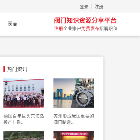
|
登录
注册
阀门知识资源分享平台
阀商
注册
企业账户
免费发布
招聘职位
热门资讯
德国百年巨头东海岛
苏州形成我国重要的
投产！系...
阀门制造...