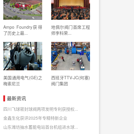
Ampo Foundry获得
地佩尔阀门首席工程
了历史上最...
师李科荣...
美国通用电气(GE)之
西班牙TTV-JC(何塞)
梅索尼兰
阀门集团
最新资讯
四川飞球密封球阀两项发明专利获授权...
金鑫生化获评2025年专精特新企业
山东潍坊抽水蓄能电站首台机组进水球...