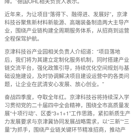
障。”德国OHL相关负责人表示。
近年来，为让项目“落得下、融得进、发展好”，京津
科技谷聚焦新材料新能源、高端装备制造两大主导产
业，围绕产业链构建全周期服务体系，从招商到运营
全程保驾护航。
京津科技谷产业园相关负责人介绍道：“项目落地
后，我们将为其建立定制化服务机制，同时搭建产业
链交流平台，强化政策引导，持续优化空间规划与基
础设施建设，及时协调解决项目建设运营中的各类问
题，让企业在武清安心发展、放心创业。”
奋战四季度，夺取全年红。京津科技谷将持续深入学
习贯彻党的二十届四中全会精神，围绕全市高质量发
展“十项行动”、区委“3+1+1”工作思路，紧扣新质生产
力发展要求与京津冀协同发展战略需求，以“三新”“三
量”为抓手，围绕产业链关键环节精准招商，推动产