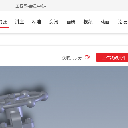
来体验
工客网-会员中心-我的网盘已开通，需要的会员可以
资源
讲座
标准
资讯
画册
视频
动画
论坛
获取共享分
上传我的文件