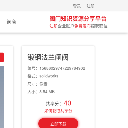
|
过来体验
登录
注册
阀门知识资源分享平台
阀商
注册
企业账户
免费发布
招聘职位
锻钢法兰闸阀
编号：15686029747229784902
格式：solidworks
尺寸：像素
大小：3.54 MB
40
共享分：
如何获取共享分
立即下载