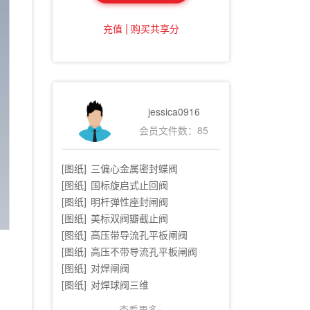
|
充值
购买共享分
jessica0916
会员文件数：85
[图纸]
三偏心金属密封蝶阀
[图纸]
国标旋启式止回阀
[图纸]
明杆弹性座封闸阀
[图纸]
美标双阀瓣截止阀
[图纸]
高压带导流孔平板闸阀
[图纸]
高压不带导流孔平板闸阀
[图纸]
对焊闸阀
[图纸]
对焊球阀三维
查看更多»