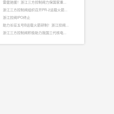
雷霆驰援！浙江三方控制阀力保国家重...
浙江三方控制阀组织召开PR-2运载火箭...
浙江控阀IPO终止
助力长征五号B运载火箭研制！浙江控阀...
浙江三方控制阀积极助力我国三代核电...