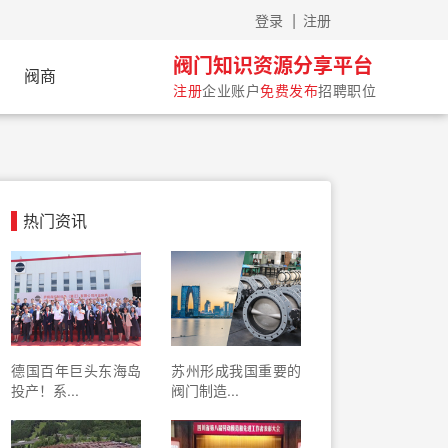
|
登录
注册
阀门知识资源分享平台
阀商
注册
企业账户
免费发布
招聘职位
热门资讯
德国百年巨头东海岛
苏州形成我国重要的
投产！系...
阀门制造...