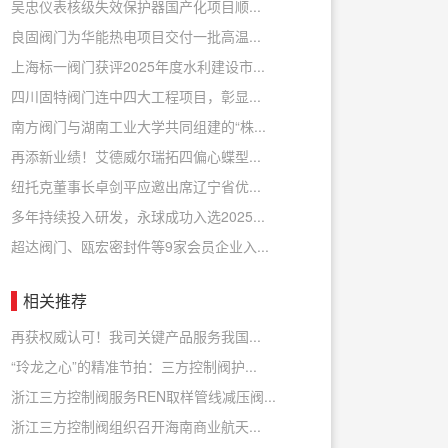
吴忠仪表核级失效保护器国产化项目顺...
良固阀门为华能热电项目交付一批高温...
上海标一阀门获评2025年度水利建设市...
四川固特阀门连中四大工程项目，彰显...
南方阀门与湖南工业大学共同组建的“株...
再添新业绩！艾德威尔瑞拓四偏心蝶型...
纽托克董事长卓剑平应邀出席辽宁省优...
多年持续投入研发，永球成功入选2025...
超达阀门、瓯宏密封件等9家会员企业入...
相关推荐
再获权威认可！我司关键产品服务我国...
“玲龙之心”的精准节拍：三方控制阀护...
浙江三方控制阀服务REN取样管线减压阀...
浙江三方控制阀组织召开海南商业航天...