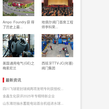
Ampo Foundry获得
地佩尔阀门首席工程
了历史上最...
师李科荣...
美国通用电气(GE)之
西班牙TTV-JC(何塞)
梅索尼兰
阀门集团
最新资讯
四川飞球密封球阀两项发明专利获授权...
金鑫生化获评2025年专精特新企业
山东潍坊抽水蓄能电站首台机组进水球...